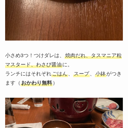
小さめ3つ！つけダレは、
焼肉だれ、タスマニア粒
マスタード、わさび醤油
に。
ランチにはそれぞれ
ごはん
、
スープ
、
小鉢
がつき
ます（
おかわり無料
）