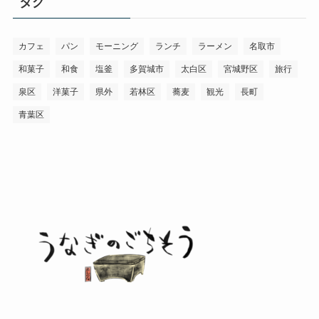
タグ
ー
カフェ
パン
モーニング
ランチ
ラーメン
名取市
和菓子
和食
塩釜
多賀城市
太白区
宮城野区
旅行
泉区
洋菓子
県外
若林区
蕎麦
観光
長町
青葉区