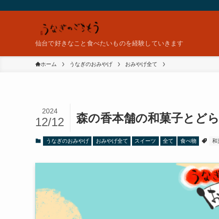
仙台で好きなこと食べたいものを経験していきます
ホーム
うなぎのおみやげ
おみやげ全て
2024
森の香本舗の和菓子とど
12/12
うなぎのおみやげ
おみやげ全て
スイーツ
全て
食べ物
和