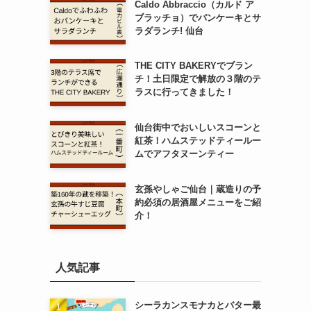
Caldo Abbraccio（カルド ア
ブラッチョ）でパンケーキとサ
ラダランチ! 仙台
THE CITY BAKERYでブラン
チ！土日限定で解放の３階のテ
ラスに行ってきました！
仙台街中でおいしいスコーンと
紅茶！ハムステッドティールー
ムでアフタヌーンティー
玄孫やしゃご仙台｜蔵造りの予
約必須の居酒屋メニューをご紹
介！
人気記事
シーラカンスモナカとバター最