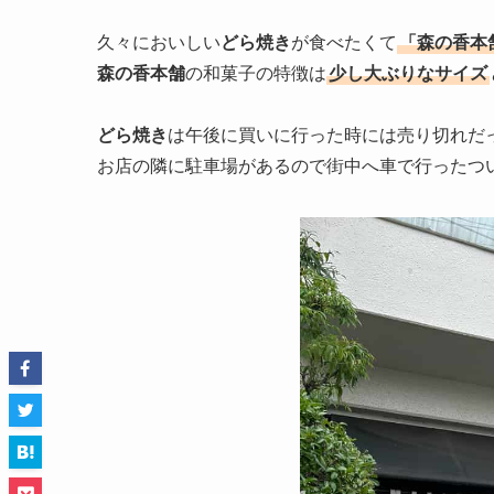
久々においしい
どら焼き
が食べたくて
「森の香本
森の香本舗
の和菓子の特徴は
少し大ぶりなサイズ
どら焼き
は午後に買いに行った時には売り切れだ
お店の隣に駐車場があるので街中へ車で行ったつ