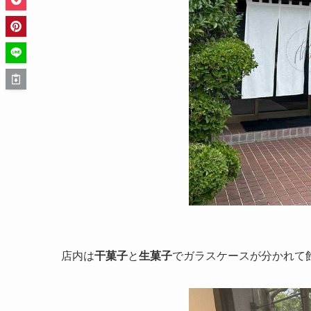
店内は
干菓子
と
生菓子
でガラスケースが分かれて