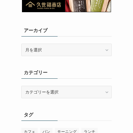
アーカイブ
ア
ー
カ
イ
カテゴリー
ブ
カ
テ
ゴ
リ
タグ
ー
カフェ
パン
モーニング
ランチ