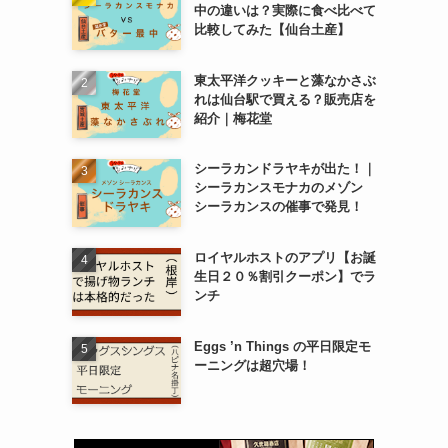
中の違いは？実際に食べ比べて
比較してみた【仙台土産】
東太平洋クッキーと藻なかさぶ
れは仙台駅で買える？販売店を
紹介｜梅花堂
シーラカンドラヤキが出た！｜
シーラカンスモナカのメゾン
シーラカンスの催事で発見！
ロイヤルホストのアプリ【お誕
生日２０％割引クーポン】でラ
ンチ
Eggs ’n Things の平日限定モ
ーニングは超穴場！