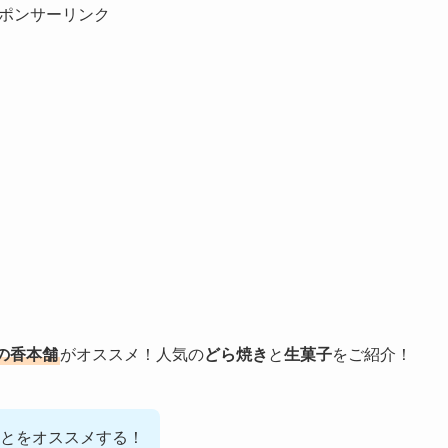
ポンサーリンク
の香本舗
がオススメ！人気の
どら焼き
と
生菓子
をご紹介！
とをオススメする！