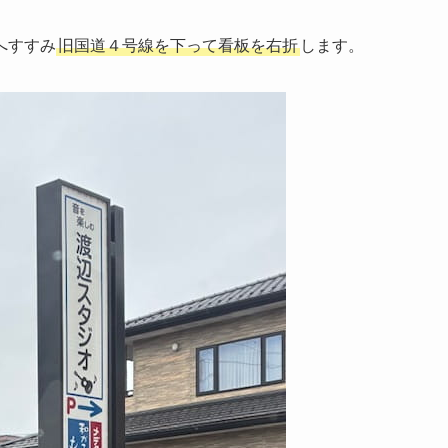
へすすみ
旧国道４号線を下って看板を右折
します。