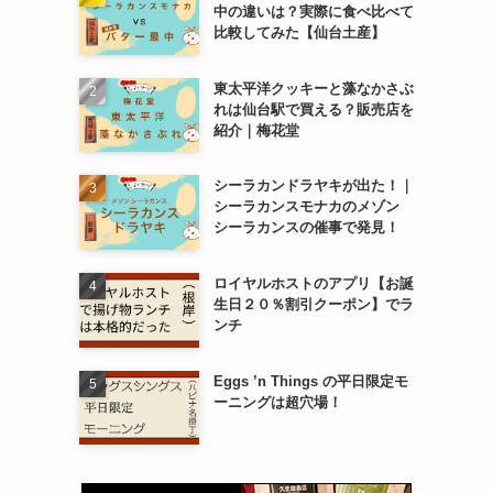
中の違いは？実際に食べ比べて
比較してみた【仙台土産】
東太平洋クッキーと藻なかさぶ
れは仙台駅で買える？販売店を
紹介｜梅花堂
シーラカンドラヤキが出た！｜
シーラカンスモナカのメゾン
シーラカンスの催事で発見！
ロイヤルホストのアプリ【お誕
生日２０％割引クーポン】でラ
ンチ
Eggs ’n Things の平日限定モ
ーニングは超穴場！