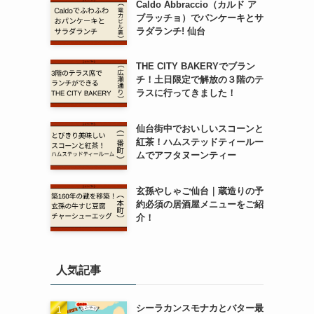
Caldo Abbraccio（カルド ア
ブラッチョ）でパンケーキとサ
ラダランチ! 仙台
THE CITY BAKERYでブラン
チ！土日限定で解放の３階のテ
ラスに行ってきました！
仙台街中でおいしいスコーンと
紅茶！ハムステッドティールー
ムでアフタヌーンティー
玄孫やしゃご仙台｜蔵造りの予
約必須の居酒屋メニューをご紹
介！
人気記事
シーラカンスモナカとバター最