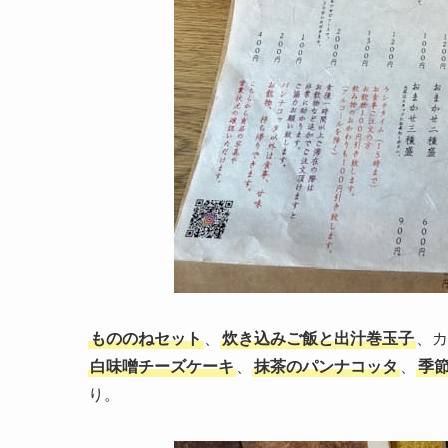
もののねセット
、
炊き込みご飯と出汁巻玉子
、カ
白味噌チーズケーキ
、
抹茶のパンナコッタ
、
季
り。