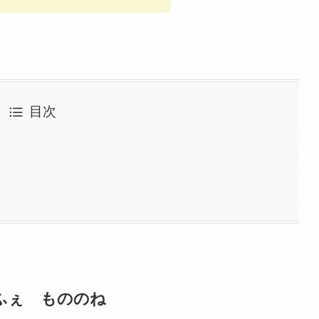
目次
ふぇ もののね