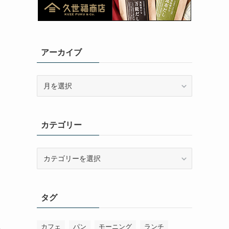
アーカイブ
ア
ー
カ
イ
カテゴリー
ブ
カ
テ
り
ゴ
リ
タグ
ー
座
カフェ
パン
モーニング
ランチ