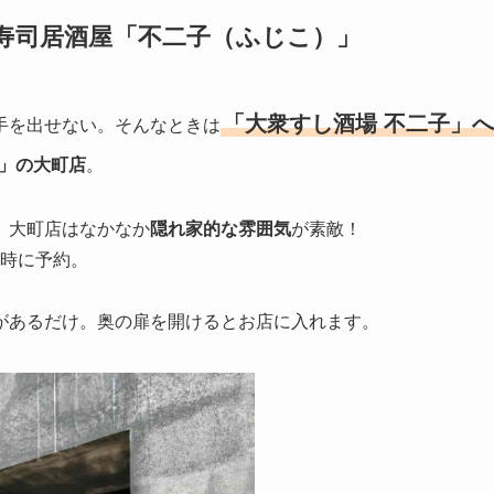
寿司居酒屋「不二子（ふじこ）」
「大衆すし酒場 不二子」へ
手を出せない。そんなときは
子」の大町店
。
。大町店はなかなか
隠れ家的な雰囲気
が素敵！
6時に予約。
があるだけ。奥の扉を開けるとお店に入れます。