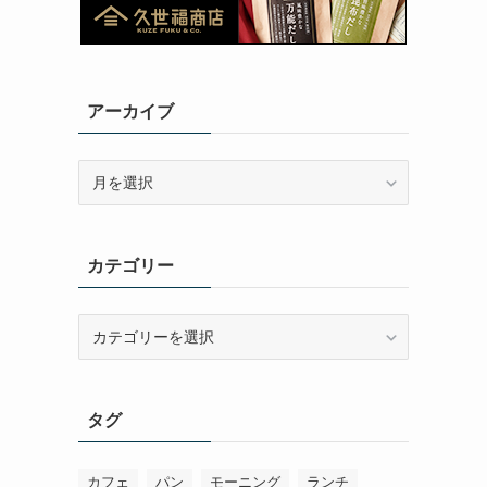
アーカイブ
ア
ー
カ
イ
カテゴリー
ブ
カ
テ
ゴ
リ
タグ
ー
カフェ
パン
モーニング
ランチ