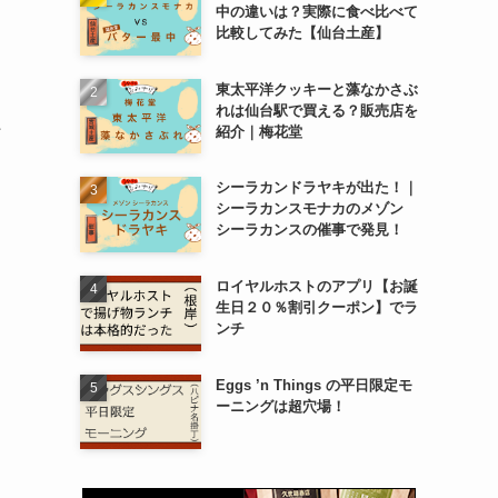
中の違いは？実際に食べ比べて
比較してみた【仙台土産】
東太平洋クッキーと藻なかさぶ
れは仙台駅で買える？販売店を
紹介｜梅花堂
シーラカンドラヤキが出た！｜
シーラカンスモナカのメゾン
シーラカンスの催事で発見！
ロイヤルホストのアプリ【お誕
生日２０％割引クーポン】でラ
ンチ
Eggs ’n Things の平日限定モ
ーニングは超穴場！