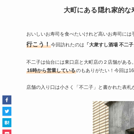
大町にある隠れ家的な
おいしいお寿司を食べたいけれど高いお寿司には
行こう！
今回訪れたのは
「大衆すし酒場 不二
不二子は仙台には東口店と大町店の２店舗がある
16時から営業している
のもありがたい！今回は1
店舗の入り口は小さく「不二子」と書かれた表札