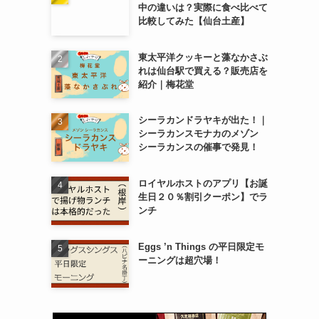
中の違いは？実際に食べ比べて
比較してみた【仙台土産】
東太平洋クッキーと藻なかさぶ
れは仙台駅で買える？販売店を
紹介｜梅花堂
シーラカンドラヤキが出た！｜
シーラカンスモナカのメゾン
シーラカンスの催事で発見！
ロイヤルホストのアプリ【お誕
生日２０％割引クーポン】でラ
ンチ
Eggs ’n Things の平日限定モ
ーニングは超穴場！