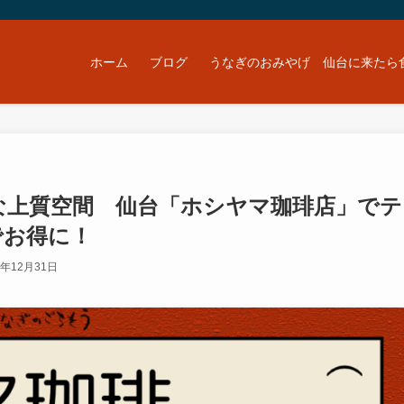
ホーム
ブログ
うなぎのおみやげ 仙台に来たら
な上質空間 仙台「ホシヤマ珈琲店」でテ
でお得に！
5年12月31日