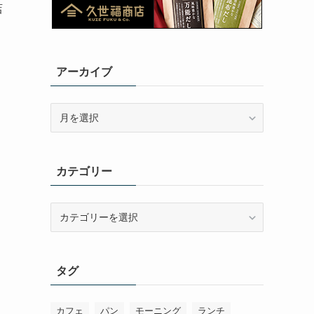
店
アーカイブ
ア
ー
カ
イ
カテゴリー
ブ
カ
テ
ゴ
リ
タグ
ー
カフェ
パン
モーニング
ランチ