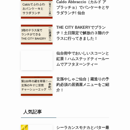
Caldo Abbraccio（カルド ア
ブラッチョ）でパンケーキとサ
ラダランチ! 仙台
THE CITY BAKERYでブラン
チ！土日限定で解放の３階のテ
ラスに行ってきました！
仙台街中でおいしいスコーンと
紅茶！ハムステッドティールー
ムでアフタヌーンティー
玄孫やしゃご仙台｜蔵造りの予
約必須の居酒屋メニューをご紹
介！
人気記事
シーラカンスモナカとバター最