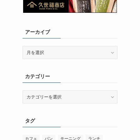
アーカイブ
ア
ー
カ
イ
カテゴリー
ブ
カ
テ
ゴ
リ
タグ
ー
カフェ
パン
モーニング
ランチ