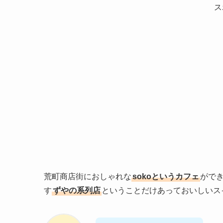
ス
荒町商店街におしゃれな
sokoというカフェ
がで
す
ずやの系列店
ということだけあっておいしいス