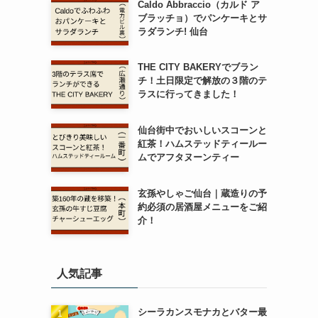
Caldo Abbraccio（カルド ア
ブラッチョ）でパンケーキとサ
ラダランチ! 仙台
THE CITY BAKERYでブラン
チ！土日限定で解放の３階のテ
ラスに行ってきました！
仙台街中でおいしいスコーンと
紅茶！ハムステッドティールー
ムでアフタヌーンティー
玄孫やしゃご仙台｜蔵造りの予
約必須の居酒屋メニューをご紹
介！
人気記事
シーラカンスモナカとバター最