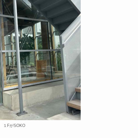
１FがSOKO