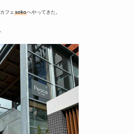
るカフェ
soko
へやってきた。
。