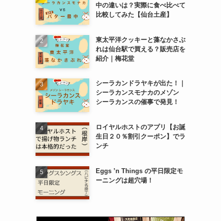
中の違いは？実際に食べ比べて
比較してみた【仙台土産】
東太平洋クッキーと藻なかさぶ
れは仙台駅で買える？販売店を
紹介｜梅花堂
シーラカンドラヤキが出た！｜
シーラカンスモナカのメゾン
シーラカンスの催事で発見！
ロイヤルホストのアプリ【お誕
生日２０％割引クーポン】でラ
ンチ
Eggs ’n Things の平日限定モ
ーニングは超穴場！