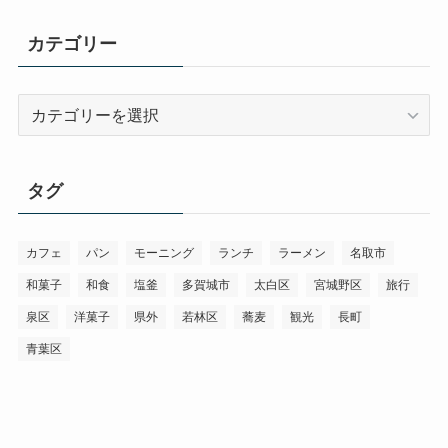
カ
イ
カテゴリー
ブ
カ
テ
ゴ
リ
タグ
ー
カフェ
パン
モーニング
ランチ
ラーメン
名取市
和菓子
和食
塩釜
多賀城市
太白区
宮城野区
旅行
泉区
洋菓子
県外
若林区
蕎麦
観光
長町
青葉区