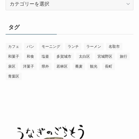
カ
テ
ゴ
リ
タグ
ー
カフェ
パン
モーニング
ランチ
ラーメン
名取市
和菓子
和食
塩釜
多賀城市
太白区
宮城野区
旅行
泉区
洋菓子
県外
若林区
蕎麦
観光
長町
青葉区