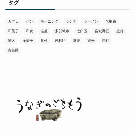
タグ
ー
カフェ
パン
モーニング
ランチ
ラーメン
名取市
和菓子
和食
塩釜
多賀城市
太白区
宮城野区
旅行
泉区
洋菓子
県外
若林区
蕎麦
観光
長町
青葉区